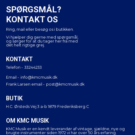
SPØRGSMÅL?
KONTAKT OS
Ring, mail eller besøg os i butikken.
Vi hjælper dig gerne med spørgsmål,
og sørger for at du tager her fra med
det helt rigtige grej.
KONTAKT
Telefon -
33244233
Email -
info@kmcmusik.dk
Frank Larsen email -
post@kmcmusik.dk
BUTIK
H.C. Ørsteds Vej 3 a-b 1879 Frederiksberg C
OM KMC MUSIK
KMC Musik er en kendt leverandør af vintage, sjældne, nye og
brugte instrumenter siden 1972 vi har over 50 års erfaring.