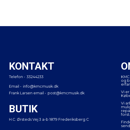
KONTAKT
O
Telefon -
33244233
KMC 
og b
erfar
Email -
info@kmcmusik.dk
Vi e
Frank Larsen email -
post@kmcmusik.dk
Køb
Vi a
BUTIK
muli
repa
fors
H.C. Ørsteds Vej 3 a-b 1879 Frederiksberg C
Find
send 