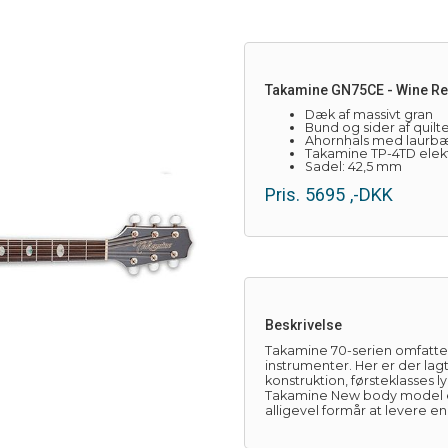
Takamine GN75CE - Wine R
Dæk af massivt gran
Bund og sider af quilt
Ahornhals med laurb
Takamine TP-4TD elek
Sadel: 42,5 mm
Pris.
5695
,-DKK
Beskrivelse
Takamine 70-serien omfatter 
instrumenter. Her er der lag
konstruktion, førsteklasses 
Takamine New body model e
alligevel formår at levere en