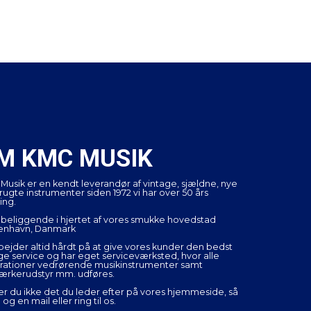
M KMC MUSIK
Musik er en kendt leverandør af vintage, sjældne, nye
rugte instrumenter siden 1972 vi har over 50 års
ing.
r beliggende i hjertet af vores smukke hovedstad
enhavn, Danmark
rbejder altid hårdt på at give vores kunder den bedst
ge service og har eget serviceværksted, hvor alle
rationer vedrørende musikinstrumenter samt
tærkerudstyr mm. udføres.
er du ikke det du leder efter på vores hjemmeside, så
og en mail eller ring til os.