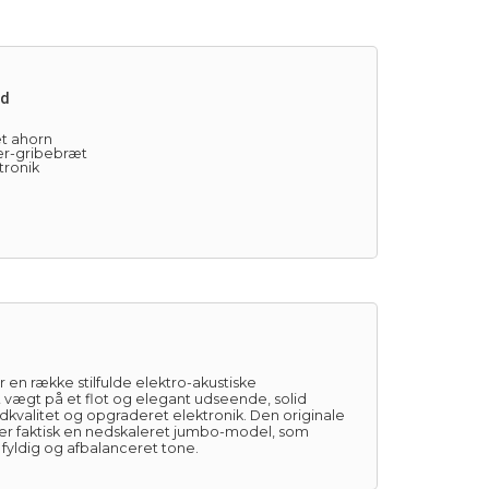
ed
et ahorn
ær-gribebræt
tronik
en række stilfulde elektro-akustiske
t vægt på et flot og elegant udseende, solid
lydkvalitet og opgraderet elektronik. Den originale
r faktisk en nedskaleret jumbo-model, som
 fyldig og afbalanceret tone.