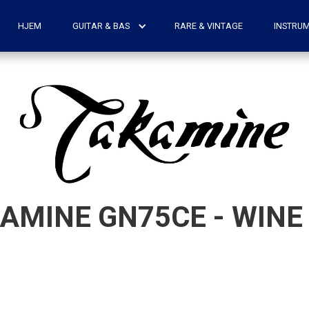
HJEM
GUITAR & BAS
RARE & VINTAGE
INSTRU
AMINE GN75CE - WINE