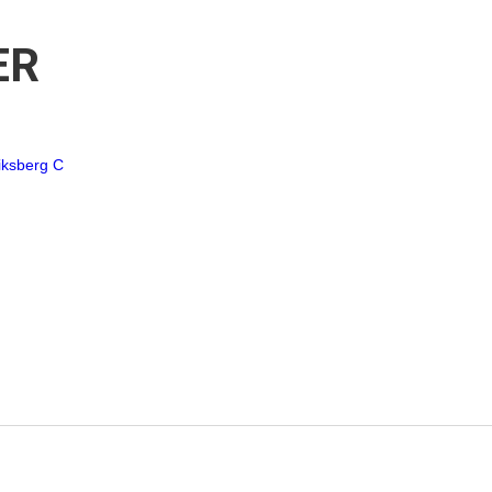
ER
iksberg C