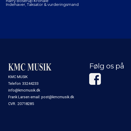
Harry Boserup Kronaie
Indehaver, Taksator & vurderingsmand
Følg os på
KMC MUSIK
Telefon
33244233
info@kmcmusik.dk
Frank Larsen email: post@kmcmusik.dk
CVR.
20718285