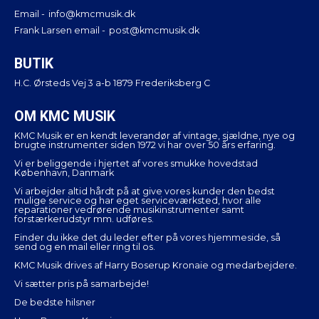
Email -
info@kmcmusik.dk
Frank Larsen email -
post@kmcmusik.dk
BUTIK
H.C. Ørsteds Vej 3 a-b 1879 Frederiksberg C
OM KMC MUSIK
KMC Musik er en kendt leverandør af vintage, sjældne, nye og
brugte instrumenter siden 1972 vi har over 50 års erfaring.
Vi er beliggende i hjertet af vores smukke hovedstad
København, Danmark
Vi arbejder altid hårdt på at give vores kunder den bedst
mulige service og har eget serviceværksted, hvor alle
reparationer vedrørende musikinstrumenter samt
forstærkerudstyr mm. udføres.
Finder du ikke det du leder efter på vores hjemmeside, så
send og en mail eller ring til os.
KMC Musik drives af Harry Boserup Kronaie og medarbejdere.
Vi sætter pris på samarbejde!
De bedste hilsner