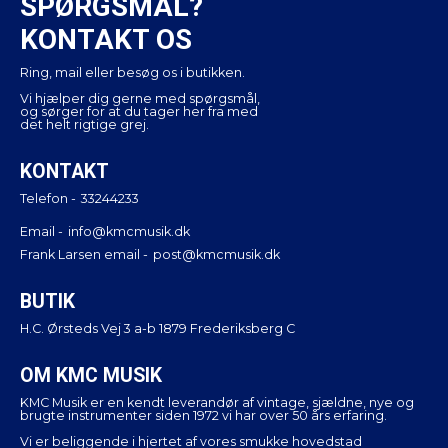
SPØRGSMÅL?
KONTAKT OS
Ring, mail eller besøg os i butikken.
Vi hjælper dig gerne med spørgsmål,
og sørger for at du tager her fra med
det helt rigtige grej.
KONTAKT
Telefon -
33244233
Email -
info@kmcmusik.dk
Frank Larsen email -
post@kmcmusik.dk
BUTIK
H.C. Ørsteds Vej 3 a-b 1879 Frederiksberg C
OM KMC MUSIK
KMC Musik er en kendt leverandør af vintage, sjældne, nye og
brugte instrumenter siden 1972 vi har over 50 års erfaring.
Vi er beliggende i hjertet af vores smukke hovedstad