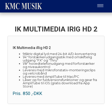
IK MULTIMEDIA IRIG HD 2
IK Multimedia iRig HD 2
96kHz digital lyd med 24-bit A/D-konvertering
1/4" forstærkerudgangsstik med omskiftelig
udgang "FX" og "Thru"
1/8" hovedtelefonudgang med forforstærker
og niveaukontrol
Leveres med mikrofonstativ-monteringsclips
og velcrobånd
Leveres med AmpliTube til Mac/PC
Låser op for fuldversionsfunktioner og gear fra
AmpliTube til iOS (gratis download fra App
Store)
Pris.
850
,-DKK