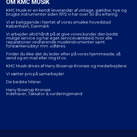
OM KMC MUSIK
KMC Musik er en kendt leverandør af vintage, sjældne, nye og
brugte instrumenter siden 1972 vi har over 50 års erfaring.
Vi er beliggende i hjertet af vores smukke hovedstad
København, Danmark
Vi arbejder altid hårdt på at give vores kunder den bedst
mulige service og har eget serviceværksted, hvor alle
reparationer vedrørende musikinstrumenter samt
forstærkerudstyr mm. udføres.
Finder du ikke det du leder efter på vores hjemmeside, så
send og en mail eller ring til os.
KMC Musik drives af Harry Boserup Kronaie og medarbejdere.
Vi sætter pris på samarbejde!
De bedste hilsner
Harry Boserup Kronaie
Indehaver, Taksator & vurderingsmand