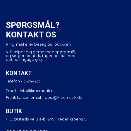
SPØRGSMÅL?
KONTAKT OS
Ring, mail eller besøg os i butikken.
Vi hjælper dig gerne med spørgsmål,
og sørger for at du tager her fra med
det helt rigtige grej.
KONTAKT
Telefon -
33244233
Email -
info@kmcmusik.dk
Frank Larsen email -
post@kmcmusik.dk
BUTIK
H.C. Ørsteds Vej 3 a-b 1879 Frederiksberg C