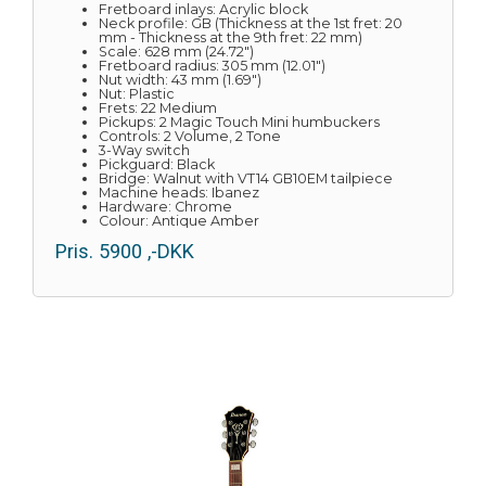
Fretboard inlays: Acrylic block
Neck profile: GB (Thickness at the 1st fret: 20
mm - Thickness at the 9th fret: 22 mm)
Scale: 628 mm (24.72")
Fretboard radius: 305 mm (12.01")
Nut width: 43 mm (1.69")
Nut: Plastic
Frets: 22 Medium
Pickups: 2 Magic Touch Mini humbuckers
Controls: 2 Volume, 2 Tone
3-Way switch
Pickguard: Black
Bridge: Walnut with VT14 GB10EM tailpiece
Machine heads: Ibanez
Hardware: Chrome
Colour: Antique Amber
Pris.
5900
,-DKK