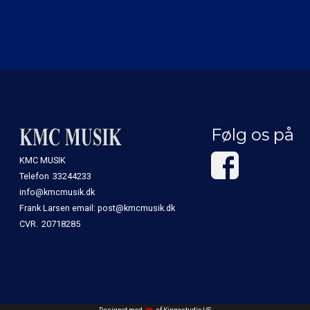
Følg os på
KMC MUSIK
Telefon
33244233
info@kmcmusik.dk
Frank Larsen email: post@kmcmusik.dk
CVR.
20718285