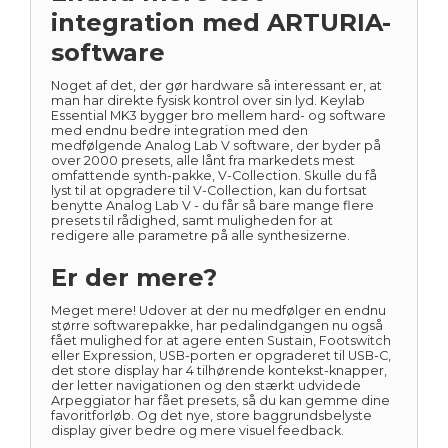
integration med ARTURIA-
software
Noget af det, der gør hardware så interessant er, at
man har direkte fysisk kontrol over sin lyd. Keylab
Essential MK3 bygger bro mellem hard- og software
med endnu bedre integration med den
medfølgende Analog Lab V software, der byder på
over 2000 presets, alle lånt fra markedets mest
omfattende synth-pakke, V-Collection. Skulle du få
lyst til at opgradere til V-Collection, kan du fortsat
benytte Analog Lab V - du får så bare mange flere
presets til rådighed, samt muligheden for at
redigere alle parametre på alle synthesizerne.
Er der mere?
Meget mere! Udover at der nu medfølger en endnu
større softwarepakke, har pedalindgangen nu også
fået mulighed for at agere enten Sustain, Footswitch
eller Expression, USB-porten er opgraderet til USB-C,
det store display har 4 tilhørende kontekst-knapper,
der letter navigationen og den stærkt udvidede
Arpeggiator har fået presets, så du kan gemme dine
favoritforløb. Og det nye, store baggrundsbelyste
display giver bedre og mere visuel feedback.