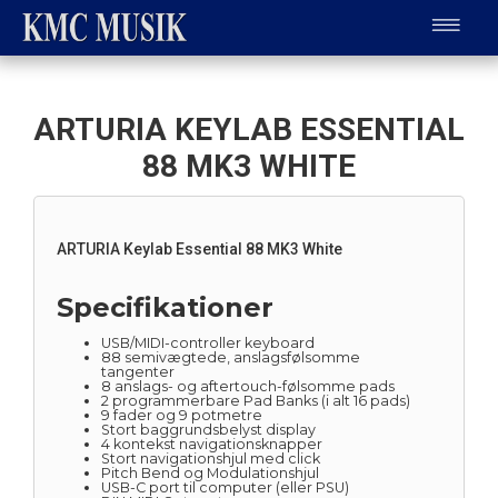
ARTURIA KEYLAB ESSENTIAL
88 MK3 WHITE
ARTURIA Keylab Essential 88 MK3 White
Specifikationer
USB/MIDI-controller keyboard
88 semivægtede, anslagsfølsomme
tangenter
8 anslags- og aftertouch-følsomme pads
2 programmerbare Pad Banks (i alt 16 pads)
9 fader og 9 potmetre
Stort baggrundsbelyst display
4 kontekst navigationsknapper
Stort navigationshjul med click
Pitch Bend og Modulationshjul
USB-C port til computer (eller PSU)