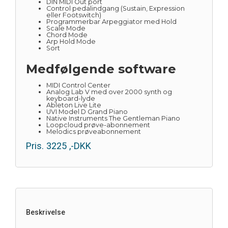
DIN MIDI Out port
Control pedalindgang (Sustain, Expression
eller Footswitch)
Programmerbar Arpeggiator med Hold
Scale Mode
Chord Mode
Arp Hold Mode
Sort
Medfølgende software
MIDI Control Center
Analog Lab V med over 2000 synth og
keyboard-lyde
Ableton Live Lite
UVI Model D Grand Piano
Native Instruments The Gentleman Piano
Loopcloud prøve-abonnement
Melodics prøveabonnement
Pris.
3225
,-DKK
Beskrivelse