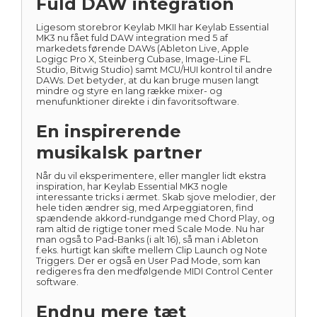
Fuld DAW integration
Ligesom storebror Keylab MKII har Keylab Essential
MK3 nu fået fuld DAW integration med 5 af
markedets førende DAWs (Ableton Live, Apple
Logigc Pro X, Steinberg Cubase, Image-Line FL
Studio, Bitwig Studio) samt MCU/HUI kontrol til andre
DAWs. Det betyder, at du kan bruge musen langt
mindre og styre en lang række mixer- og
menufunktioner direkte i din favoritsoftware.
En inspirerende
musikalsk partner
Når du vil eksperimentere, eller mangler lidt ekstra
inspiration, har Keylab Essential MK3 nogle
interessante tricks i ærmet. Skab sjove melodier, der
hele tiden ændrer sig, med Arpeggiatoren, find
spændende akkord-rundgange med Chord Play, og
ram altid de rigtige toner med Scale Mode. Nu har
man også to Pad-Banks (i alt 16), så man i Ableton
f.eks. hurtigt kan skifte mellem Clip Launch og Note
Triggers. Der er også en User Pad Mode, som kan
redigeres fra den medfølgende MIDI Control Center
software.
Endnu mere tæt