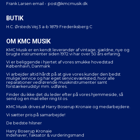
Frank Larsen email -
post@kmcmusik.dk
BUTIK
H.C. Ørsteds Vej 3 a-b 1879 Frederiksberg C
OM KMC MUSIK
KMC Musik er en kendt leverandør af vintage, sjældne, nye og
brugte instrumenter siden 1972 vi har over 50 års erfaring.
Vi er beliggende i hjertet af vores smukke hovedstad
København, Danmark
Vi arbejder altid hårdt på at give vores kunder den bedst
mulige service og har eget serviceværksted, hvor alle
reparationer vedrørende musikinstrumenter samt
forstærkerudstyr mm. udføres.
Finder du ikke det du leder efter på vores hjemmeside, så
send og en mail eller ring til os.
KMC Musik drives af Harry Boserup Kronaie og medarbejdere.
Vi sætter pris på samarbejde!
De bedste hilsner
Harry Boserup Kronaie
Indehaver, Taksator & vurderingsmand