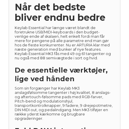
Når det bedste
bliver endnu bedre
Keylab Essential har længe været blandt de
foretrukne USB/MIDI-keyboards i den budget-
venlige ende af skalaen, helt enkelt fordi man får
mere for pengene på alle parametre end man gør
hos de fleste konkurrenter. Nu er ARTURIA klar med
næste generation med bunker af nye features.
Keylab Essential MK3 fås med 49 og 61 tangenter og
nu også med 88 semivægtede i sort og hvid.
De essentielle værktøjer,
lige ved hånden
Som sin forgænger har Keylab MK3
anslagsfølsomme tangenter i høj kvalitet, 8 anslags-
og aftertouch-følsomme pads med RGB-farver,
Pitch-bend og modulationshjul,
transportkontrolknapper, 9 fadere, 9 drejepotmetre,
DIN MIDI out, og pedalindgang. Men MK3 tilføjer en
række yderst kærkomne og brugbare
opgraderinger.